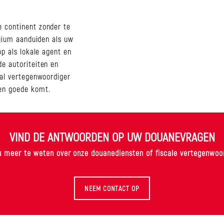
e continent zonder te
lgium aanduiden als uw
op als lokale agent en
e autoriteiten en
aal vertegenwoordiger
ten goede komt.
VIND DE ANTWOORDEN OP UW DOUANEVRAGEN
 meer te weten over onze douanediensten of fiscale vertegenwoo
NEEM CONTACT OP