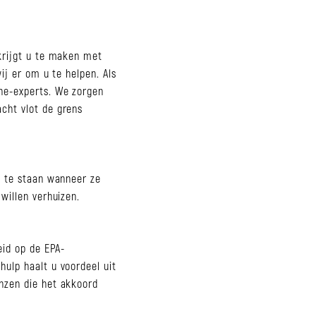
krijgt u te maken met
ij er om u te helpen. Als
ne-experts. We zorgen
cht vlot de grens
j te staan wanneer ze
willen verhuizen.
eid op de EPA-
ulp haalt u voordeel uit
nzen die het akkoord