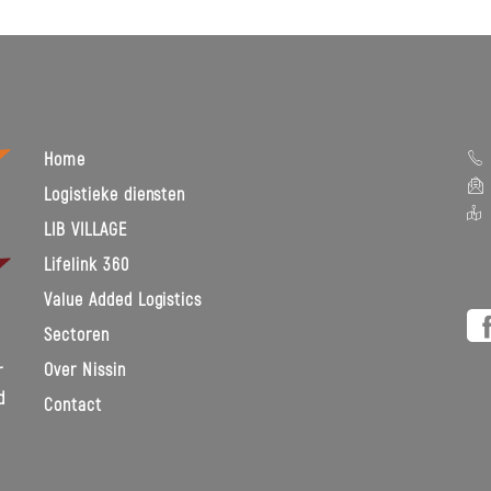
Home
Logistieke diensten
B
LIB VILLAGE
Ca
Lifelink 360
B-
Value Added Logistics
Sectoren
Over Nissin
r
d
Contact