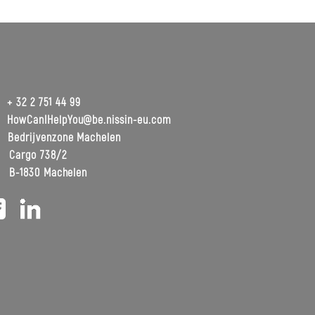
+ 32 2 751 44 99
HowCanIHelpYou@be.nissin-eu.com
edrijvenzone Machelen
rgo 738/2
1830 Machelen