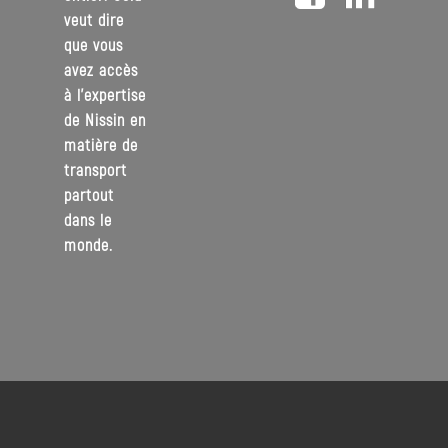
veut dire
que vous
avez accès
à l’expertise
de Nissin en
matière de
transport
partout
dans le
monde.