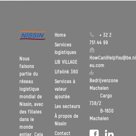
Home
+ 32 2
751 44 99
Services
logistiques
HowCanIHelpYou@be.ni
Nous
LIB VILLAGE
eu.com
faisons
Lifelink 360
partie du
Bedrijvenzone
réseau
Services à
Machelen
logistique
valeur
Cargo
mondial de
ajoutée
738/2
Nissin, avec
Les secteurs
B-1830
des filiales
À propos de
Machelen
dans le
Nissin
monde
Contact
entier. Cela