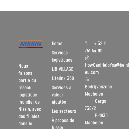
Home
+ 32 2
751 44 99
Services
logistiques
HowCanIHelpYou@be.ni
Nous
LIB VILLAGE
eu.com
faisons
Lifelink 360
partie du
Bedrijvenzone
réseau
Services à
Machelen
logistique
valeur
Cargo
mondial de
ajoutée
738/2
Nissin, avec
Les secteurs
B-1830
des filiales
À propos de
Machelen
dans le
Nissin