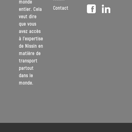
monde
Contact
entier. Cela
veut dire
que vous
avez accès
à l’expertise
de Nissin en
matière de
transport
partout
dans le
monde.