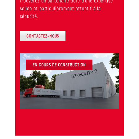
trouverez un partenaire doté d’une expertise
solide et particulièrement attentif à la
sécurité.
CONTACTEZ-NOUS
EN COURS DE CONSTRUCTION